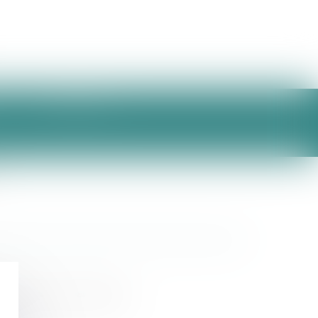
HONORAIRES
nérales de vente, franchise ;