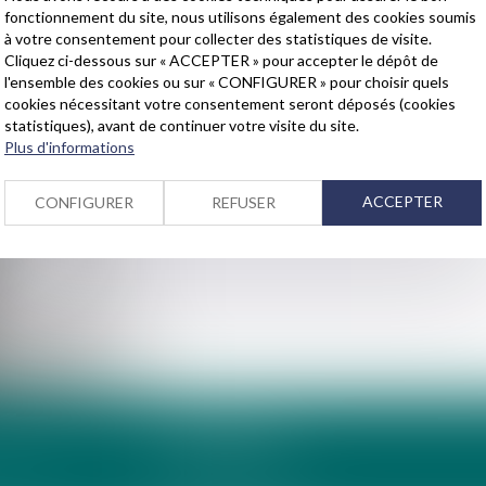
contrats commerciaux et partenariat ;
fonctionnement du site, nous utilisons également des cookies soumis
à votre consentement pour collecter des statistiques de visite.
leasing immobilier et lease-back ;
Cliquez ci-dessous sur « ACCEPTER » pour accepter le dépôt de
l'ensemble des cookies ou sur « CONFIGURER » pour choisir quels
cookies nécessitant votre consentement seront déposés (cookies
statistiques), avant de continuer votre visite du site.
Plus d'informations
ACCEPTER
CONFIGURER
REFUSER
LCS AVOCATS
24 ter rue de la Paix
IR-FAIRE
74000 ANNECY