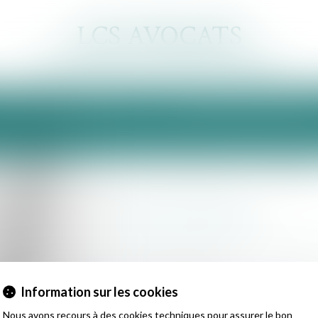
LCS AVOCATS
Société d’avocats - Barreau d’Annecy
MAINES D'INTERVENTION
ACTIVITÉS ET SAVOIR-FAIRE
Domaines d'intervention
Droit commercial
Vous êtes ici :
Droit commercial
baux commerciaux ;
Information sur les cookies
contrats de distribution, conditions gé
Nous avons recours à des cookies techniques pour assurer le bon